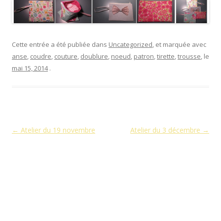
Cette entrée a été publiée dans
Uncategorized
, et marquée avec
anse
,
coudre
,
couture
,
doublure
,
noeud
,
patron
,
tirette
,
trousse
, le
mai 15, 2014
.
Navigation des articles
←
Atelier du 19 novembre
Atelier du 3 décembre
→