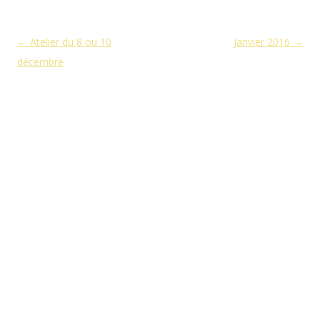
Navigation des articles
←
Atelier du 8 ou 10
Janvier 2016
→
décembre