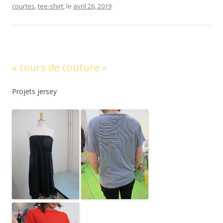
courtes
,
tee-shirt
, le
avril 26, 2019
.
« cours de couture »
Projets jersey