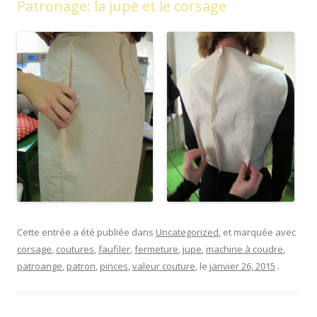
Patronage: la jupe et le corsage
Cette entrée a été publiée dans
Uncategorized
, et marquée avec
corsage
,
coutures
,
faufiler
,
fermeture
,
jupe
,
machine à coudre
,
patroange
,
patron
,
pinces
,
valeur couture
, le
janvier 26, 2015
.