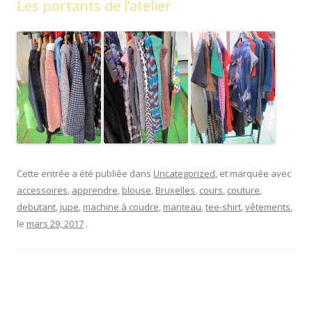
Les portants de l’atelier
Cette entrée a été publiée dans
Uncategorized
, et marquée avec
accessoires
,
apprendre
,
blouse
,
Bruxelles
,
cours
,
couture
,
debutant
,
jupe
,
machine à coudre
,
manteau
,
tee-shirt
,
vêtements
,
le
mars 29, 2017
.