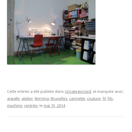
Cette entrée a été publiée dans
Uncategorized
, et marquée avec
aiguille
,
atelier
,
Bernina
,
Bruxelles
,
cannette
,
couture
,
fil
,
fils
,
machine
,
rentrée
, le
mai 15, 2014
.