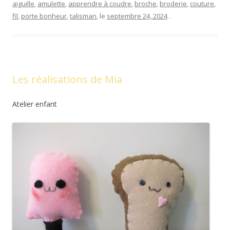
aiguille
,
amulette
,
apprendre à coudre
,
broche
,
broderie
,
couture
,
fil
,
porte bonheur
,
talisman
, le
septembre 24, 2024
.
Les réalisations de Mia
Atelier enfant