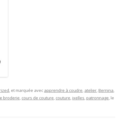
rized
, et marquée avec
apprendre à coudre
,
atelier
,
Bernina
,
e broderie
,
cours de couture
,
couture
,
ixelles
,
patronnage
, le