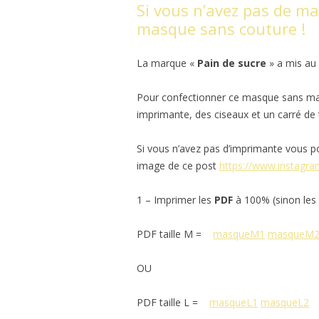
Si vous n’avez pas de ma
masque sans couture !
La marque «
Pain de sucre
» a mis au 
Pour confectionner ce masque sans mach
imprimante, des ciseaux et un carré de
Si vous n’avez pas d’imprimante vous p
image de ce post
https://www.instagr
1 – Imprimer les
PDF
à 100% (sinon les t
PDF taille M =
masqueM1
masqueM
OU
PDF taille L =
masqueL1
masqueL2