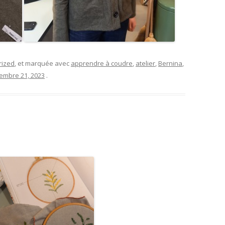
rized
, et marquée avec
apprendre à coudre
,
atelier
,
Bernina
,
embre 21, 2023
.