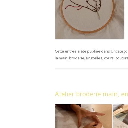
Cette entrée a été publiée dans
Uncatego
la main
,
broderie
,
Bruxelles
,
cours
,
coutur
Atelier broderie main, e