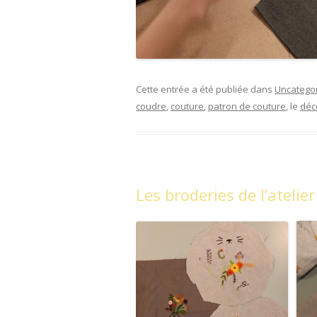
Cette entrée a été publiée dans
Uncatego
coudre
,
couture
,
patron de couture
, le
déc
Les broderies de l’atelier