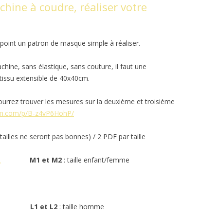
chine à coudre, réaliser votre
point un patron de masque simple à réaliser.
ine, sans élastique, sans couture, il faut une
 tissu extensible de 40x40cm.
ourrez trouver les mesures sur la deuxième et troisième
am.com/p/B-z4vP6HohP/
ailles ne seront pas bonnes) / 2 PDF par taille
2
M1 et M2
: taille enfant/femme
L1 et L2
: taille homme