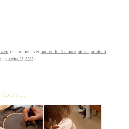
rized
, et marquée avec
apprendre à coudre
,
atelier
,
broder à
e
, le
janvier 13, 2022
.
n cours …