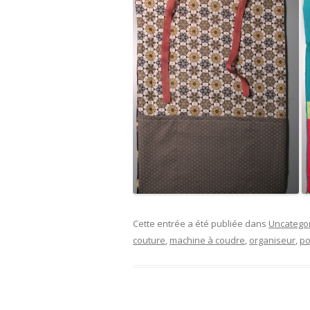
Cette entrée a été publiée dans
Uncatego
couture
,
machine à coudre
,
organiseur
,
p