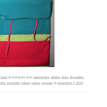
rized
, et marquée avec
apprendre
,
atelier
,
biais
,
Bruxelles
,
oche
,
pochette
,
ruban
,
valise
,
voyage
, le
novembre 7, 2014
.