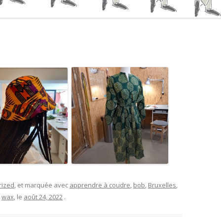
rized
, et marquée avec
apprendre à coudre
,
bob
,
Bruxelles
,
,
wax
, le
août 24, 2022
.