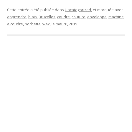
Cette entrée a été publiée dans
Uncategorized
, et marquée avec
apprendre
,
biais
,
Bruxelles
,
coudre
,
couture
,
enveloppe
,
machine
à coudre
,
pochette
,
wax
, le
mai 28, 2015
.