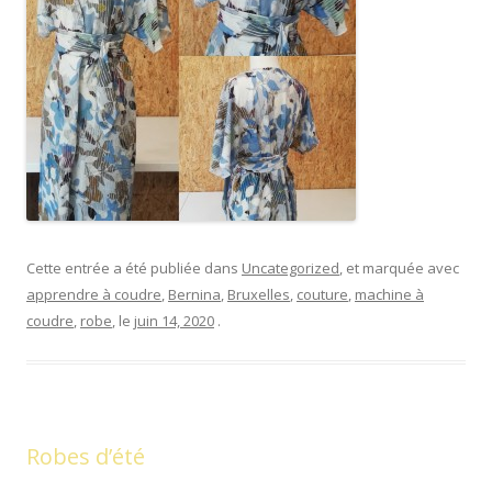
Cette entrée a été publiée dans
Uncategorized
, et marquée avec
apprendre à coudre
,
Bernina
,
Bruxelles
,
couture
,
machine à
coudre
,
robe
, le
juin 14, 2020
.
Robes d’été