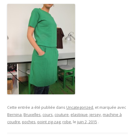
Cette entrée a été publiée dans
Uncategorized
, et marquée avec
Bernina
,
Bruxelles
,
cours
,
couture
,
elastique
,
jersey
,
machine à
coudre
,
poches
,
point zig-zag
,
robe
, le
juin 2, 2015
.