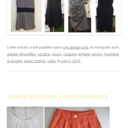
Cette entrée a été publiée dans
Uncategorized
, et marquée avec
adulte
,
Bruxelles
,
coudre
,
cours
,
couture
,
enfant
,
jersey
,
machine
à coudre
,
point stretch
,
robe
, le
juin 3, 2016
.
« cours de couture » session en cours