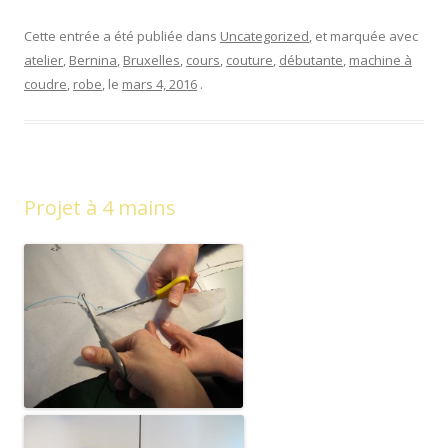
Cette entrée a été publiée dans
Uncategorized
, et marquée avec
atelier
,
Bernina
,
Bruxelles
,
cours
,
couture
,
débutante
,
machine à
coudre
,
robe
, le
mars 4, 2016
.
Projet à 4 mains