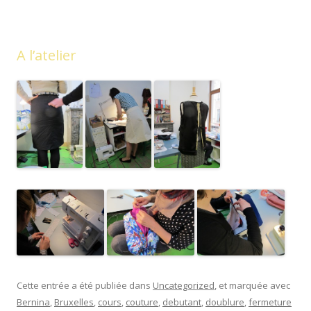
A l’atelier
Cette entrée a été publiée dans
Uncategorized
, et marquée avec
Bernina
,
Bruxelles
,
cours
,
couture
,
debutant
,
doublure
,
fermeture