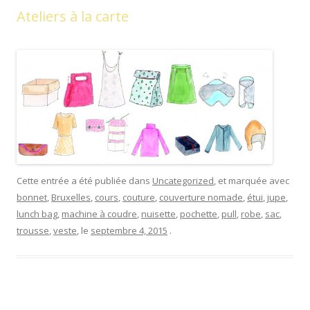
Ateliers à la carte
Cette entrée a été publiée dans
Uncategorized
, et marquée avec
bonnet
,
Bruxelles
,
cours
,
couture
,
couverture nomade
,
étui
,
jupe
,
lunch bag
,
machine à coudre
,
nuisette
,
pochette
,
pull
,
robe
,
sac
,
trousse
,
veste
, le
septembre 4, 2015
.