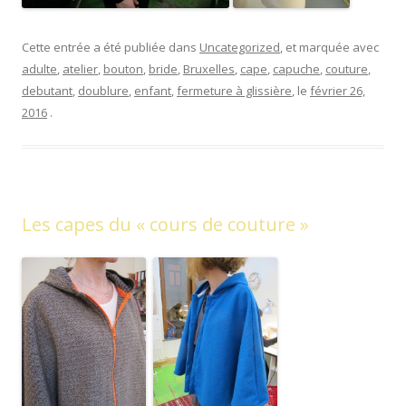
Cette entrée a été publiée dans
Uncategorized
, et marquée avec
adulte
,
atelier
,
bouton
,
bride
,
Bruxelles
,
cape
,
capuche
,
couture
,
debutant
,
doublure
,
enfant
,
fermeture à glissière
, le
février 26,
2016
.
Les capes du « cours de couture »