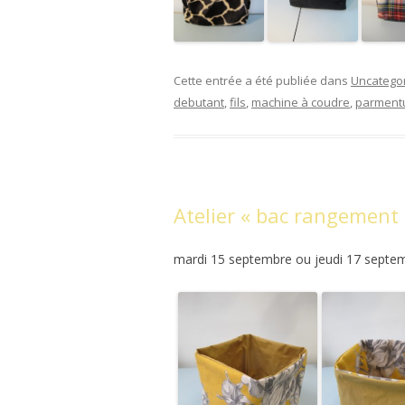
Cette entrée a été publiée dans
Uncatego
debutant
,
fils
,
machine à coudre
,
parment
Atelier « bac rangement 
mardi 15 septembre ou jeudi 17 septe