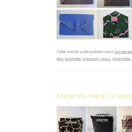
Cette entrée a été publiée dans
Uncatego
étui
,
pochette
,
pression; cours
,
réversible
,
Atelier du mardi 22 sep