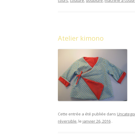
cours
,
couture
,
doublure
,
machine à coud
Atelier kimono
Cette entrée a été publiée dans
Uncatego
réversible
, le
janvier 26, 2016
.