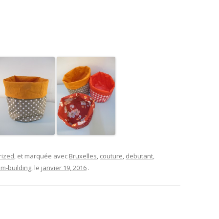
rized
, et marquée avec
Bruxelles
,
couture
,
debutant
,
am-building
, le
janvier 19, 2016
.