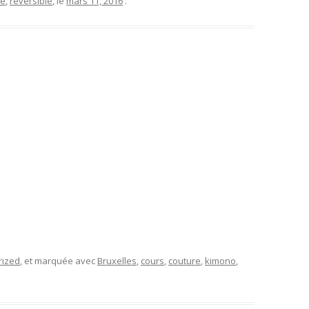
re
,
réversible
, le
mars 11, 2016
.
rized
, et marquée avec
Bruxelles
,
cours
,
couture
,
kimono
,