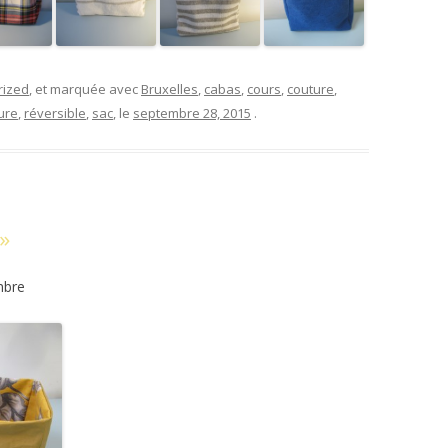
rized
, et marquée avec
Bruxelles
,
cabas
,
cours
,
couture
,
ure
,
réversible
,
sac
, le
septembre 28, 2015
.
»
mbre