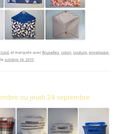
rized
, et marquée avec
Bruxelles
,
coton
,
couture
,
enveloppe
,
 le
octobre 16, 2015
.
tembre ou jeudi 24 septembre