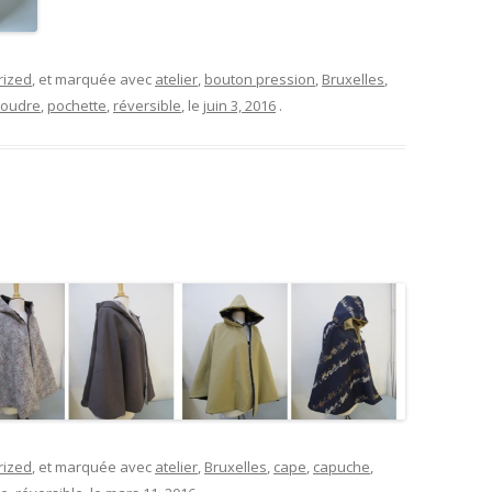
rized
, et marquée avec
atelier
,
bouton pression
,
Bruxelles
,
coudre
,
pochette
,
réversible
, le
juin 3, 2016
.
rized
, et marquée avec
atelier
,
Bruxelles
,
cape
,
capuche
,