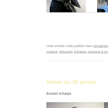
Cette entrée a été publiée dans
Uncatego
couture
,
debutant
,
écharpe
,
machine à co
Atelier du 28 janvier
Bonnet écharpe