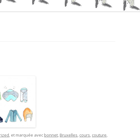
rized
, et marquée avec
bonnet
,
Bruxelles
,
cours
,
couture
,