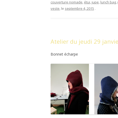
couverture nomade
,
étui
,
jupe
,
lunch bag
,
veste
, le
septembre 4, 2015
.
Atelier du jeudi 29 janvi
Bonnet écharpe