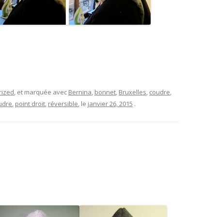
rized
, et marquée avec
Bernina
,
bonnet
,
Bruxelles
,
coudre
,
udre
,
point droit
,
réversible
, le
janvier 26, 2015
.