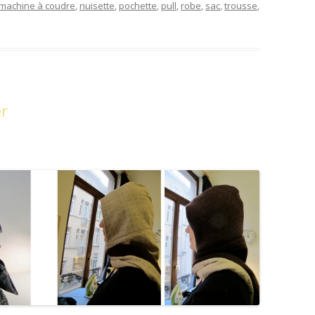
machine à coudre
,
nuisette
,
pochette
,
pull
,
robe
,
sac
,
trousse
,
er