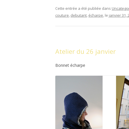
Cette entrée a été publiée dans
Uncatego
couture
,
debutant
,
écharpe
, le
janvier 31, 
Atelier du 26 janvier
Bonnet écharpe