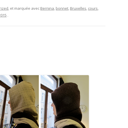
rized
, et marquée avec
Bernina
,
bonnet
,
Bruxelles
,
cours
,
2015
.