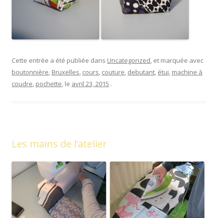
Cette entrée a été publiée dans
Uncategorized
, et marquée avec
boutonnière
,
Bruxelles
,
cours
,
couture
,
debutant
,
étui
,
machine à
coudre
,
pochette
, le
avril 23, 2015
.
Les mains de l’atelier