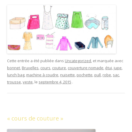
Cette entrée a été publiée dans
Uncategorized
, et marquée avec
bonnet
,
Bruxelles
,
cours
,
couture
,
couverture nomade
,
étui
,
jupe
,
lunch bag
,
machine à coudre
,
nuisette
,
pochette
,
pull
,
robe
,
sac
,
trousse
,
veste
, le
septembre 4, 2015
.
« cours de couture »