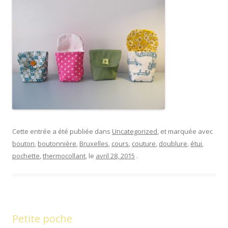
Cette entrée a été publiée dans
Uncategorized
, et marquée avec
bouton
,
boutonnière
,
Bruxelles
,
cours
,
couture
,
doublure
,
étui
,
pochette
,
thermocollant
, le
avril 28, 2015
.
Petite poche