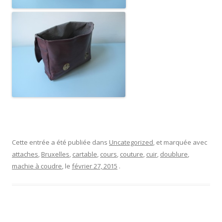
Cette entrée a été publiée dans
Uncategorized
, et marquée avec
attaches
,
Bruxelles
,
cartable
,
cours
,
couture
,
cuir
,
doublure
,
machie à coudre
, le
février 27, 2015
.