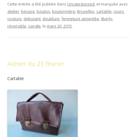
Cette entrée a été publiée dans
Uncategorized
, et marquée avec
atelier
,
besace
,
bouton
,
boutonnière
,
Bruxelles
,
cartable
,
cours
,
couture
,
debutant
,
doublure
,
fermeture aimentée
,
liberty
,
réversible
,
sangle
, le
mars 30, 2015
.
Atelier du 23 février
Cartable