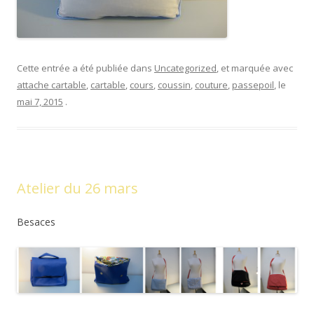
Cette entrée a été publiée dans
Uncategorized
, et marquée avec
attache cartable
,
cartable
,
cours
,
coussin
,
couture
,
passepoil
, le
mai 7, 2015
.
Atelier du 26 mars
Besaces