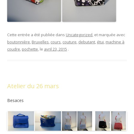
Cette entrée a été publiée dans
Uncategorized
, et marquée avec
boutonnière
,
Bruxelles
,
cours
,
couture
,
debutant
,
étui
,
machine à
coudre
,
pochette
, le
avril 23, 2015
.
Atelier du 26 mars
Besaces