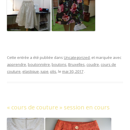
Cette entrée a été publiée dans
Uncategorized
, et marquée avec
apprendre
,
boutonnière
,
boutons
,
Bruxelles
,
coudre
,
cours de
couture
,
elastique
,
jupe
,
plis
, le
mai 30, 2017
.
« cours de couture » session en cours