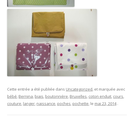
Cette entrée a été publiée dans
Uncategorized
, et marquée avec
bébé
,
Bernina
,
biais
,
boutonnière
,
Bruxelles
,
coton enduit
,
cours
,
couture
,
langer
,
naissance
,
poches
,
pochette
, le
mai 23, 2014
.