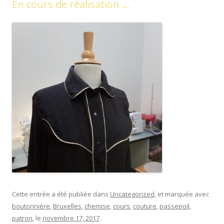
En cours de réalisation …
Cette entrée a été publiée dans
Uncategorized
, et marquée avec
boutonnière
,
Bruxelles
,
chemise
,
cours
,
couture
,
passepoil
,
patron
, le
novembre 17, 2017
.