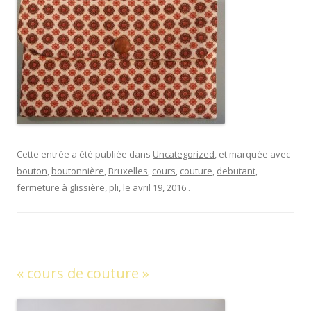
Cette entrée a été publiée dans
Uncategorized
, et marquée avec
bouton
,
boutonnière
,
Bruxelles
,
cours
,
couture
,
debutant
,
fermeture à glissière
,
pli
, le
avril 19, 2016
.
« cours de couture »