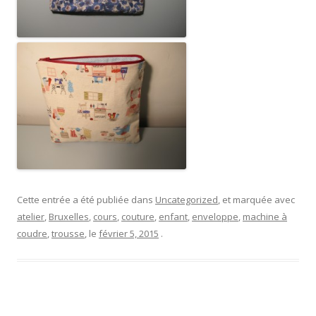
Cette entrée a été publiée dans
Uncategorized
, et marquée avec
atelier
,
Bruxelles
,
cours
,
couture
,
enfant
,
enveloppe
,
machine à
coudre
,
trousse
, le
février 5, 2015
.