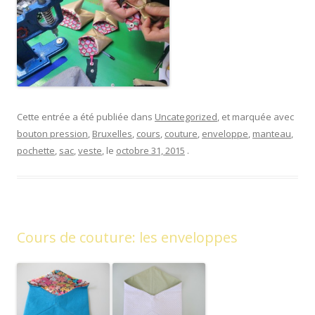
Cette entrée a été publiée dans
Uncategorized
, et marquée avec
bouton pression
,
Bruxelles
,
cours
,
couture
,
enveloppe
,
manteau
,
pochette
,
sac
,
veste
, le
octobre 31, 2015
.
Cours de couture: les enveloppes