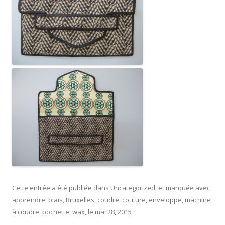
Cette entrée a été publiée dans
Uncategorized
, et marquée avec
apprendre
,
biais
,
Bruxelles
,
coudre
,
couture
,
enveloppe
,
machine
à coudre
,
pochette
,
wax
, le
mai 28, 2015
.